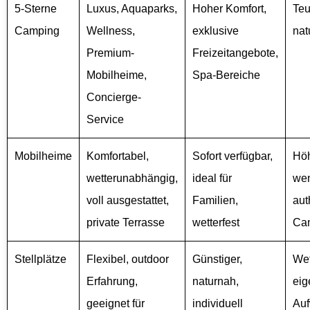
5-Sterne
Luxus, Aquaparks,
Hoher Komfort,
Teu
Camping
Wellness,
exklusive
nat
Premium-
Freizeitangebote,
Mobilheime,
Spa-Bereiche
Concierge-
Service
Mobilheime
Komfortabel,
Sofort verfügbar,
Höh
wetterunabhängig,
ideal für
wen
voll ausgestattet,
Familien,
aut
private Terrasse
wetterfest
Ca
Stellplätze
Flexibel, outdoor
Günstiger,
Wet
Erfahrung,
naturnah,
eig
geeignet für
individuell
Au