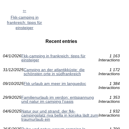
Fkk-camping in
frankreich: tipps für
einsteiger
Recent entries
04/1/2026
Fkk-camping in frankreich: tipps für
1 163
einsteiger
Interactions
31/12/2025
Camping an der atlantikküste: die
1 172
schönsten orte in südfrankreich
Interactions
09/10/2025
Fkk urlaub am meer im languedoc
1 384
Interactions
29/9/2025
Familienurlaub im verdon: entspannung
1 353
und natur im camping l'oasis
Interactions
04/6/2025
Natur pur und strand: der fkk-
1 932
campingplatz riva bella in korsika lädt zum
Interactions
traumurlaub ein
26/5/2025
Ruhe und natur: warum camping la
1 790