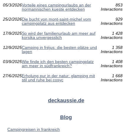
05/3/2026
Vorteile eines campingurlaubs an der
853
normannischen kueste entdecken
Interactions
25/2/2026
Die bucht von mont-saint-michel vom
929
campingplatz aus entdecken
Interactions
17/9/2025
So wird der familienurlaub am meer auf
1 428
korsika unvergesslich
Interactions
12/9/2025
Camping in fréjus: die besten plätze und
1 358
lagen
Interactions
03/9/2025
Wie finde ich den besten campingplatz
1 408
am meer in südfrankreich?
Interactions
27/6/2025
Erholung pur in der natur: glamping mit
1 668
stil und ruhe bei cosyc
Interactions
deckaussie.de
Blog
Campingreisen in frankreich