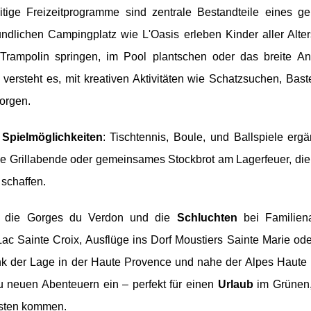
itige Freizeitprogramme sind zentrale Bestandteile eines g
undlichen Campingplatz wie L'Oasis erleben Kinder aller Alte
rampolin springen, im Pool plantschen oder das breite A
versteht es, mit kreativen Aktivitäten wie Schatzsuchen, Bast
sorgen.
 Spielmöglichkeiten
: Tischtennis, Boule, und Ballspiele erg
ie Grillabende oder gemeinsames Stockbrot am Lagerfeuer, die
schaffen.
n die Gorges du Verdon und die
Schluchten
bei Familien
 Sainte Croix, Ausflüge ins Dorf Moustiers Sainte Marie ode
k der Lage in der Haute Provence und nahe der Alpes Haute 
 neuen Abenteuern ein – perfekt für einen
Urlaub
im Grünen,
osten kommen.