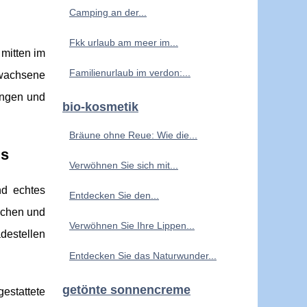
Camping an der...
Fkk urlaub am meer im...
mitten im
Familienurlaub im verdon:...
wachsene
ungen und
bio-kosmetik
Bräune ohne Reue: Wie die...
is
Verwöhnen Sie sich mit...
nd echtes
Entdecken Sie den...
ächen und
Verwöhnen Sie Ihre Lippen...
destellen
Entdecken Sie das Naturwunder...
getönte sonnencreme
estattete