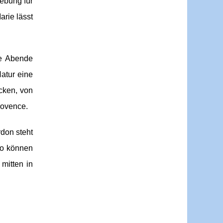
ebung für
rie lässt
ue Abende
atur eine
ecken, von
rovence.
don steht
So können
mitten in