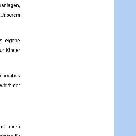
ranlagen,
. Unserem
n.
s eigene
ur Kinder
aturnahes
width der
it ihren