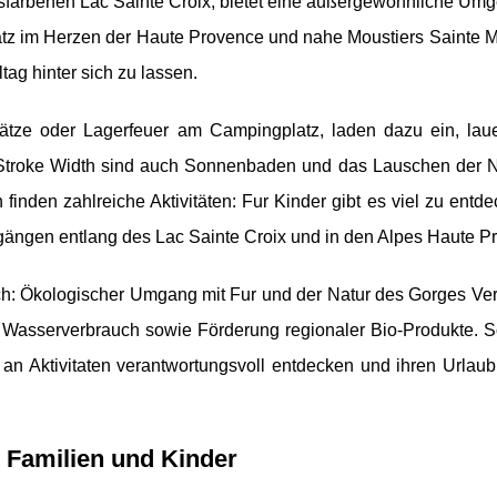
farbenen Lac Sainte Croix, bietet eine außergewöhnliche Umg
z im Herzen der Haute Provence und nahe Moustiers Sainte Ma
tag hinter sich zu lassen.
lplätze oder Lagerfeuer am Campingplatz, laden dazu ein, la
 Stroke Width sind auch Sonnenbaden und das Lauschen der N
n finden zahlreiche Aktivitäten: Fur Kinder gibt es viel zu entd
ängen entlang des Lac Sainte Croix und in den Alpes Haute P
ich: Ökologischer Umgang mit Fur und der Natur des Gorges Ver
n Wasserverbrauch sowie Förderung regionaler Bio-Produkte. 
n Aktivitaten verantwortungsvoll entdecken und ihren Urlaub 
 Familien und Kinder