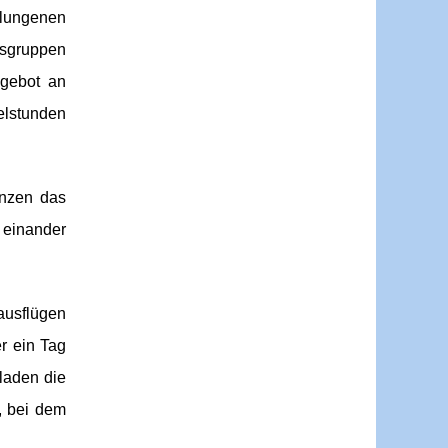
elungenen
rsgruppen
ngebot an
elstunden
änzen das
 einander
ausflügen
r ein Tag
laden die
 bei dem