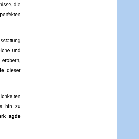
nisse, die
perfekten
stattung
eiche und
 erobern,
de
dieser
ichkeiten
is hin zu
ark agde