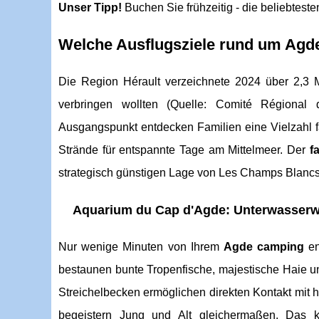
Unser Tipp!
Buchen Sie frühzeitig - die beliebtest
Welche Ausflugsziele rund um Agde
Die Region Hérault verzeichnete 2024 über 2,3 M
verbringen wollten (Quelle: Comité Régional
Ausgangspunkt entdecken Familien eine Vielzahl fa
Strände für entspannte Tage am Mittelmeer. Der
f
strategisch günstigen Lage von Les Champs Blancs
Aquarium du Cap d'Agde: Unterwasserw
Nur wenige Minuten von Ihrem
Agde camping
en
bestaunen bunte Tropenfische, majestische Haie un
Streichelbecken ermöglichen direkten Kontakt mit h
begeistern Jung und Alt gleichermaßen. Das k