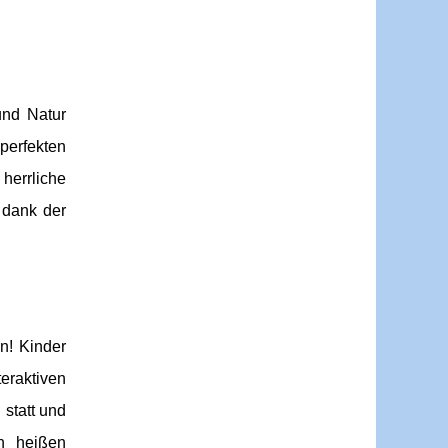
und Natur
erfekten
herrliche
 dank der
n! Kinder
eraktiven
 statt und
an heißen