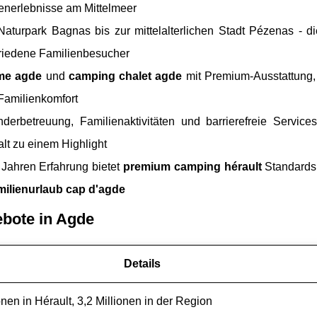
ienerlebnisse
am Mittelmeer
turpark Bagnas bis zur mittelalterlichen Stadt Pézenas - d
friedene Familienbesucher
me agde
und
camping chalet agde
mit Premium-Ausstattung, 
Familienkomfort
nderbetreuung, Familienaktivitäten und barrierefreie Servic
lt zu einem Highlight
Jahren Erfahrung bietet
premium camping hérault
Standards 
milienurlaub cap d'agde
bote in Agde
Details
onen in Hérault, 3,2 Millionen in der Region