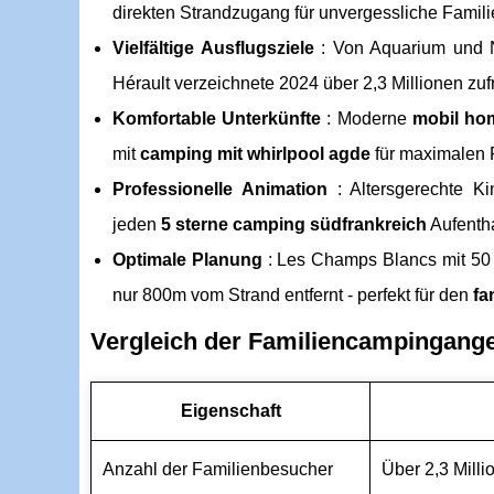
direkten Strandzugang für unvergessliche Famil
Vielfältige Ausflugsziele
: Von Aquarium und Na
Hérault verzeichnete 2024 über 2,3 Millionen zu
Komfortable Unterkünfte
: Moderne
mobil ho
mit
camping mit whirlpool agde
für maximalen 
Professionelle Animation
: Altersgerechte Ki
jeden
5 sterne camping südfrankreich
Aufentha
Optimale Planung
: Les Champs Blancs mit 50 
nur 800m vom Strand entfernt - perfekt für den
fa
Vergleich der Familiencampingange
Eigenschaft
Anzahl der Familienbesucher
Über 2,3 Milli