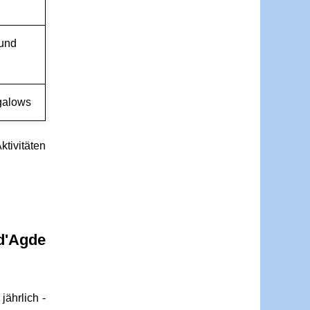
 und
ngalows
tivitäten
d'Agde
ährlich -