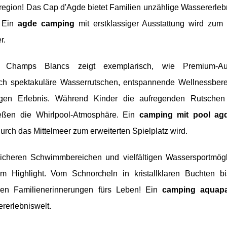
tenregion! Das Cap d'Agde bietet Familien unzählige Wassererleb
. Ein
agde camping
mit erstklassiger Ausstattung wird zum 
r.
Champs Blancs zeigt exemplarisch, wie Premium-Aus
 sich spektakuläre Wasserrutschen, entspannende Wellnessber
rtigen Erlebnis. Während Kinder die aufregenden Rutschen
eßen die Whirlpool-Atmosphäre. Ein
camping mit pool ag
rch das Mittelmeer zum erweiterten Spielplatz wird.
sicheren Schwimmbereichen und vielfältigen Wassersportmögl
m Highlight. Vom Schnorcheln in kristallklaren Buchten b
hen Familienerinnerungen fürs Leben! Ein
camping aquap
rerlebniswelt.