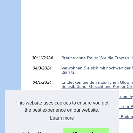
30/11/2024
Bräune ohne Reue: Wie die Tropfen 
04/3/2024
Verwöhnen Sie sich mit hochwertiger
Biarritz!
04/1/2024
Entdecken Sie den natürlichen Glow mi
Selbstbräuner Gesicht und Körper Cre
11/12/2023
Verwöhnen Sie Ihre Lippen mit dem hy
This website uses cookies to ensure you get
29/8/2023
Entdecken Sie das Naturwunder der B
the best experience on our website.
18/2/2023
Wie man einen guten Make-up-Entfern
Learn more