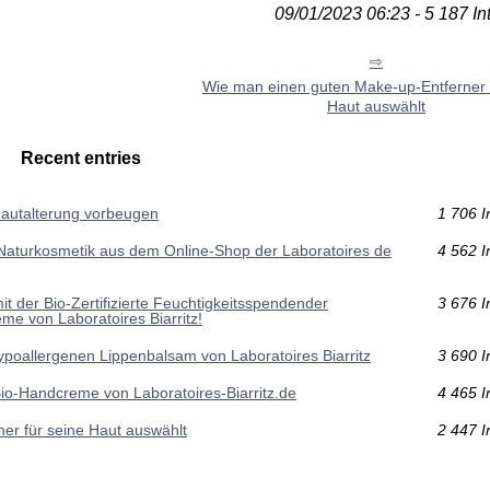
09/01/2023 06:23 - 5 187 In
Wie man einen guten Make-up-Entferner 
Haut auswählt
Recent entries
Hautalterung vorbeugen
1 706 I
 Naturkosmetik aus dem Online-Shop der Laboratoires de
4 562 I
t der Bio-Zertifizierte Feuchtigkeitsspendender
3 676 I
me von Laboratoires Biarritz!
poallergenen Lippenbalsam von Laboratoires Biarritz
3 690 I
io-Handcreme von Laboratoires-Biarritz.de
4 465 I
er für seine Haut auswählt
2 447 I